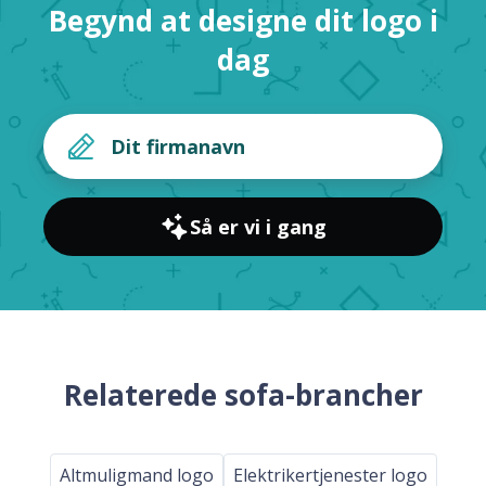
Begynd at designe dit logo i
dag
Så er vi i gang
Relaterede sofa-brancher
Altmuligmand logo
Elektrikertjenester logo