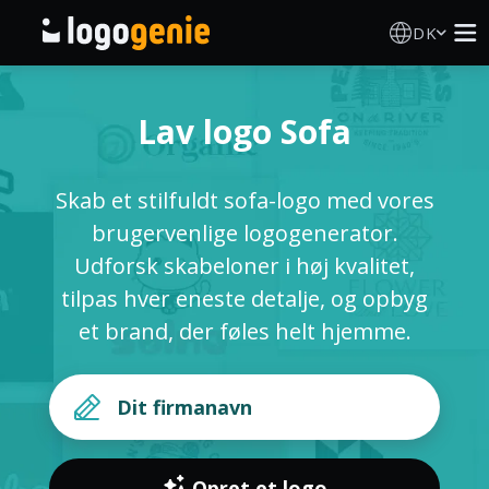
DK
Logo Designer
Lav logo Sofa
AI logogenerator
Skab et stilfuldt sofa-logo med vores
Logoidéer
brugervenlige logogenerator.
Udforsk skabeloner i høj kvalitet,
Om
tilpas hver eneste detalje, og opbyg
et brand, der føles helt hjemme.
Blog
LOG IND
Opret et logo