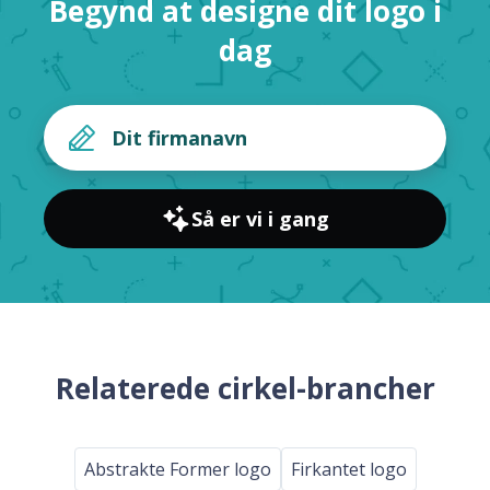
Begynd at designe dit logo i
dag
Så er vi i gang
Relaterede cirkel-brancher
Abstrakte Former logo
Firkantet logo