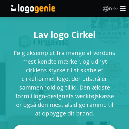
DK
Logo Designer
Lav logo Cirkel
AI logogenerator
Følg eksemplet fra mange af verdens
Logoidéer
mest kendte mærker, og udnyt
cirklens styrke til at skabe et
Trykte produkter
cirkelformet logo, der udstråler
sammenhold og tillid. Den ældste
Om
form i logo-designets værktøjskasse
er også den mest alsidige ramme til
Blog
at opbygge dit brand.
LOG IND