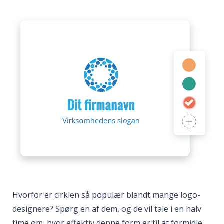
Hvorfor er cirklen så populær blandt mange logo-
designere? Spørg en af dem, og de vil tale i en halv
time om, hvor effektiv denne form er til at formidle