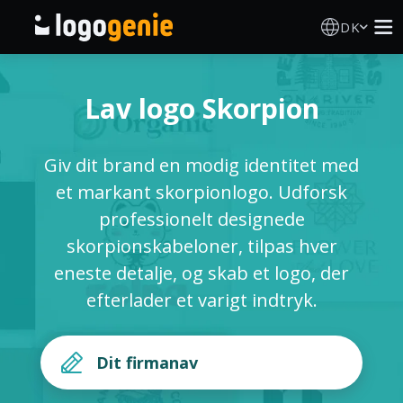
DK
Logo Designer
Lav logo Skorpion
AI logogenerator
Giv dit brand en modig identitet med
Logoidéer
et markant skorpionlogo. Udforsk
professionelt designede
Trykte produkter
skorpionskabeloner, tilpas hver
eneste detalje, og skab et logo, der
Om
efterlader et varigt indtryk.
Blog
LOG IND