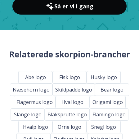
Så er vi i gang
Relaterede skorpion-brancher
Abe logo
Fisk logo
Husky logo
Næsehorn logo
Skildpadde logo
Bear logo
Flagermus logo
Hval logo
Origami logo
Slange logo
Blaksprutte logo
Flamingo logo
Hvalp logo
Orne logo
Snegl logo