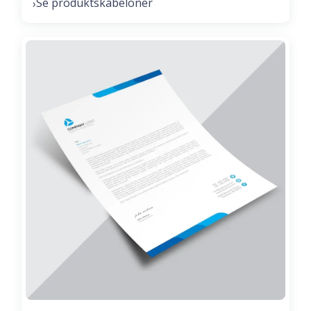
Se produktskabeloner
›