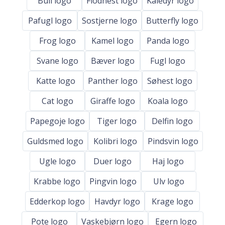
Bull logo
Flodhest logo
Kaledyr logo
Pafugl logo
Sostjerne logo
Butterfly logo
Frog logo
Kamel logo
Panda logo
Svane logo
Bæver logo
Fugl logo
Katte logo
Panther logo
Søhest logo
Cat logo
Giraffe logo
Koala logo
Papegoje logo
Tiger logo
Delfin logo
Guldsmed logo
Kolibri logo
Pindsvin logo
Ugle logo
Duer logo
Haj logo
Krabbe logo
Pingvin logo
Ulv logo
Edderkop logo
Havdyr logo
Krage logo
Pote logo
Vaskebjørn logo
Egern logo