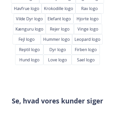
Havfrue logo
Krokodille logo
Rav logo
Vilde Dyr logo
Elefant logo
Hjorte logo
Kænguru logo
Rejer logo
Vinge logo
Fejl logo
Hummer logo
Leopard logo
Reptil logo
Dyr logo
Firben logo
Hund logo
Love logo
Sael logo
Se, hvad vores kunder siger