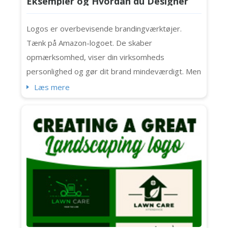
Eksempler og Hvordan du Designer
Din Egen Til Dit Firma
Logos er overbevisende brandingværktøjer.
Tænk på Amazon-logoet. De skaber
opmærksomhed, viser din virksomheds
personlighed og gør dit brand mindeværdigt. Men
i dag vil vi fokusere på de tidløse, rene og
Læs mere
præcise bogstavlogoer og verdens 10 mest
genkendelige bogstavlogoer (herunder Chanel,
IBM og NASA). Lad os komme i gang. Hvad er et
bogstavlogo? Først lad os tale om det
grundlæggende. Denne logotype ...