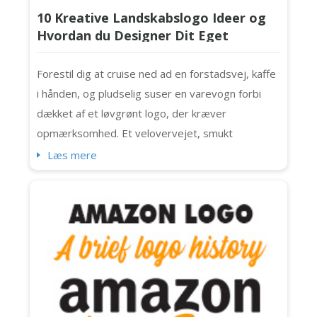
10 Kreative Landskabslogo Ideer og
Hvordan du Designer Dit Eget
Forestil dig at cruise ned ad en forstadsvej, kaffe
i hånden, og pludselig suser en varevogn forbi
dækket af et løvgrønt logo, der kræver
opmærksomhed. Et velovervejet, smukt
udformet landskabslogo kan være en rigtig
Læs mere
blikfang. Det er mere end dekoration. Det er en
visuel håndtryk med enhver potentiel klient på
blokken. Det betyder ikke noget, om du er en
enkelt haveekspert eller et fuldt team af
græsslå...