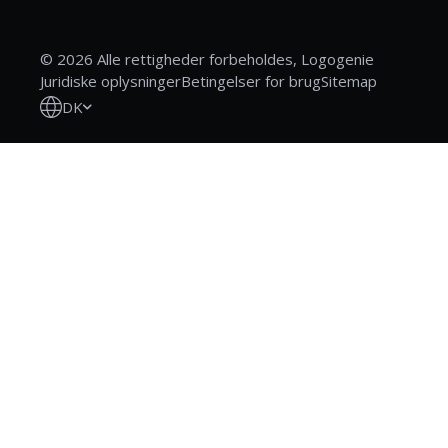
© 2026 Alle rettigheder forbeholdes, Logogenie
Juridiske oplysninger
Betingelser for brug
Sitemap
DK