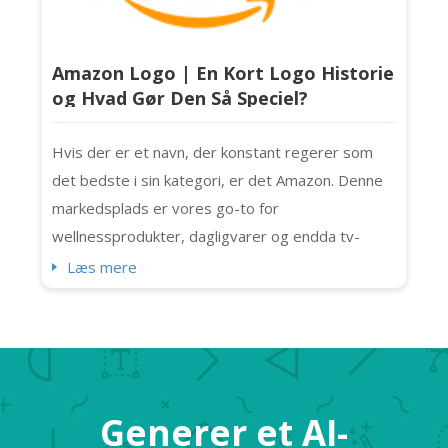
Amazon Logo | En Kort Logo Historie
og Hvad Gør Den Så Speciel?
Hvis der er et navn, der konstant regerer som
det bedste i sin kategori, er det Amazon. Denne
markedsplads er vores go-to for
wellnessprodukter, dagligvarer og endda tv-
shows! Det er det brand, millioner af forbrugere
Læs mere
stoler på. Vidste du, at det sender 1,6 millioner
pakker dagligt? Vi kan virtuelt (og bogstaveligt
talt) købe alt, hvad vi har brug for her også.
Takket være Amazon-logoet, som har opbygget
br...
Generer et AI-