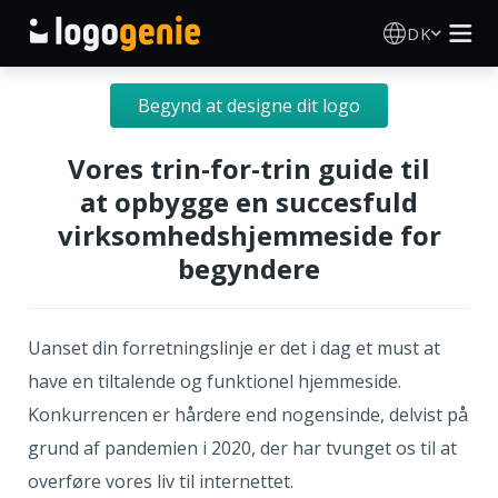
DK
Logo Designer
Begynd at designe dit logo
AI logogenerator
Vores trin-for-trin guide til
at opbygge en succesfuld
Logoidéer
virksomhedshjemmeside for
begyndere
Trykte produkter
Om
Uanset din forretningslinje er det i dag et must at
have en tiltalende og funktionel hjemmeside.
Blog
Konkurrencen er hårdere end nogensinde, delvist på
grund af pandemien i 2020, der har tvunget os til at
overføre vores liv til internettet.
LOG IND