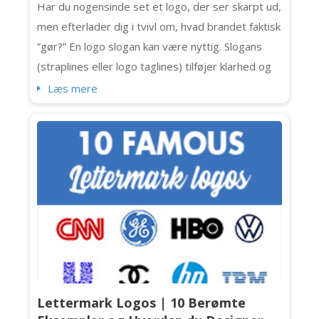
Har du nogensinde set et logo, der ser skarpt ud,
men efterlader dig i tvivl om, hvad brandet faktisk
”gør?” En logo slogan kan være nyttig. Slogans
(straplines eller logo taglines) tilføjer klarhed og
personlighed (og lidt ekstra punch) til logoer. Ikke
Læs mere
alle logoer har dog brug for en. Nogle gange
mudrer en tagline blot budskabet eller fylder
designet. Hvis du er ved at skabe en
brandidentitet ell...
Lettermark Logos | 10 Berømte